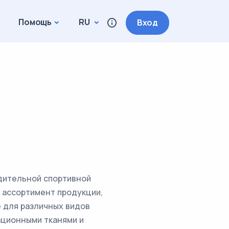
Помощь
RU
Вход
дительной спортивной
 ассортимент продукции,
е для различных видов
вационными тканями и