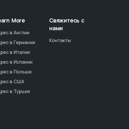
earn More
Свяжитесь с
нами
рес в Англии
Контакты
рес в Германии
рес в Италии
рес в Испании
рес в Польше
рес в США
рес в Турции