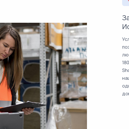
З
И
Ус
по
лю
18
Sh
на
од
до