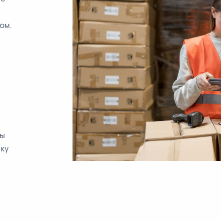
ом.
Мы
лку