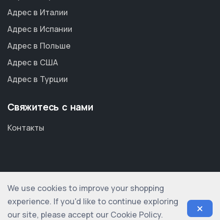
Адрес в Италии
Адрес в Испании
Адрес в Польше
Адрес в США
Адрес в Турции
Свяжитесь с нами
Контакты
We use cookies to improve your shopping
© 2012-2026 shopogolic ltd. All rights reserved
experience. If you'd like to continue exploring
our site, please accept our Cookie Policy.